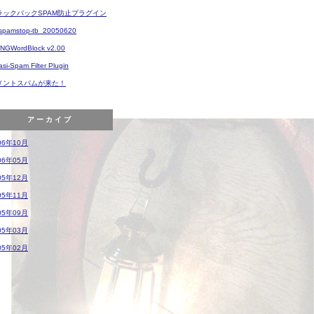
ラックバックSPAM防止プラグイン
-spamstop-tb_20050620
-NGWordBlock v2.00
si-Spam Filter Plugin
メントスパムが来た！
アーカイブ
06年10月
06年05月
05年12月
05年11月
05年09月
05年03月
05年02月