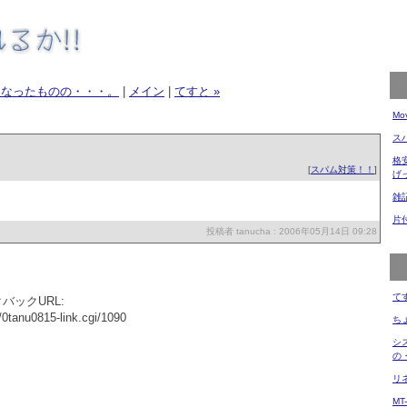
になったものの・・・。
|
メイン
|
てすと »
Mo
ス
格
[
スパム対策！！
]
げ
雑
片
投稿者 tanucha : 2006年05月14日 09:28
て
バックURL:
g/0tanu0815-link.cgi/1090
ち
シ
の
リネ
MT-