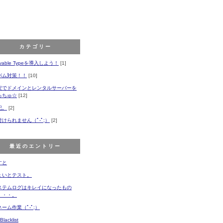
カテゴリー
vable Typeを導入しよう！
[1]
パム対策！！
[10]
安でドメインとレンタルサーバーを
っちゅ☆
[12]
記。
[2]
付けられません（ﾟ-ﾟ;）
[2]
最近のエントリー
すと
ょいとテスト。
ステムログはキレイになったもの
・・・。
ーム作業（ﾟ-ﾟ;）
Blacklist