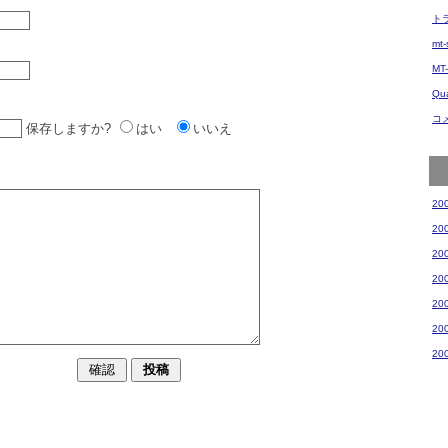
ト
mt
MT
Qua
コ
保存しますか?
はい
いいえ
20
20
20
20
20
20
20