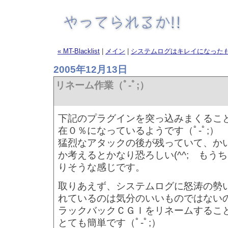
« MT-Blacklist
|
メイン
|
システムログはキレイになったも
2005年12月13日
リネーム作業（ﾟ-ﾟ;）
下記のプラグインを突っ込みまくるこ
在０％になっているようです（ﾟ-ﾟ;）
猛烈なアタックの後が残っていて、か
か考えるとかなり恐ろしい(^^; もう
りそうな感じです。
取りあえず、システムログに怒涛の勢
れているのは気分のいいものではない
ラックバックＣＧＩをリネームするこ
とても簡単です（ﾟ-ﾟ;）